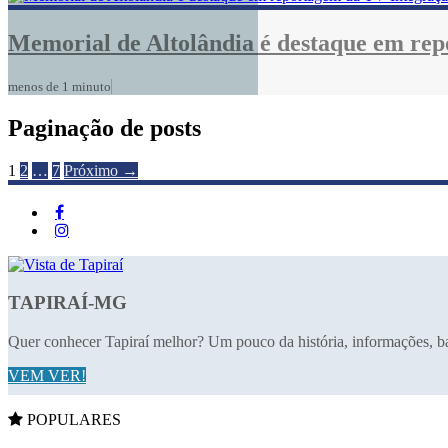
Memorial de Altolândia é destaque em rep
menos de 1 minuto
Paginação de posts
1
2
…
7
Próximo →
TAPIRAÍ-MG
Quer conhecer Tapiraí melhor? Um pouco da história, informações, ban
VEM VER!
POPULARES