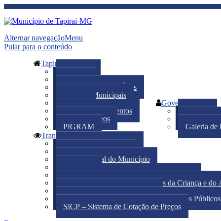
Alternar navegação
Menu
Pular para o conteúdo
Tapiraí
A Cidade
Notícias
Telefones e Links Úteis
Feriados Municipais
Turismo
Governo
Calendário de eventos
Prefeito
Fotos e Vídeos
Secretaria
PIGRAM
Galeria de 
Transparência
Portal da Transparência
Acesso à Informação
Diário Oficial do Município
Licitações
Conselho Municipal de Assistência Social
Conselho Municipal dos Direitos da Criança e do 
Patrimônio Histórico-Cultural
Lei Orgânica e Estatuto dos Funcionários Públicos
SICP – Sistema de Cotação de Preços