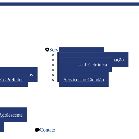
Serviço
Portal do Servidor
Pedido de acesso a informação
Nota Fiscal Eletrônica
IPTU
s e Departamentos
Iluminação Pública
Ex-Prefeitos
Serviços ao Cidadão
Adolescente
Contato