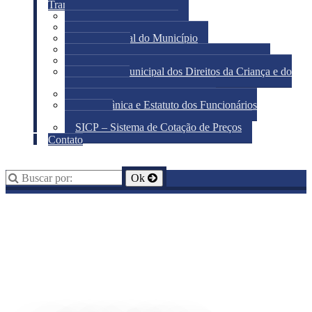
Transparência
Portal da Transparência
Acesso à Informação
Diário Oficial do Município
Licitações
Conselho Municipal de Assistência Social
Conselho Municipal dos Direitos da Criança e do
Adolescente
Patrimônio Histórico-Cultural
Lei Orgânica e Estatuto dos Funcionários
Públicos
SICP – Sistema de Cotação de Preços
Contato
Busca