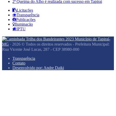
2ª Queima do Alho é realizada com sucesso em Tapiraí
Licitações
Transparência
Publicações
Iluminação
IPTU
Município de Tapiraí-
MG
· 2026 © Todos os direitos reservados - Prefeitura Municipal:
Rua Vicente José Lucas, 287 - CEP 38980-000
Transparência
Contato
Desenvolvido por: Andre Daiki