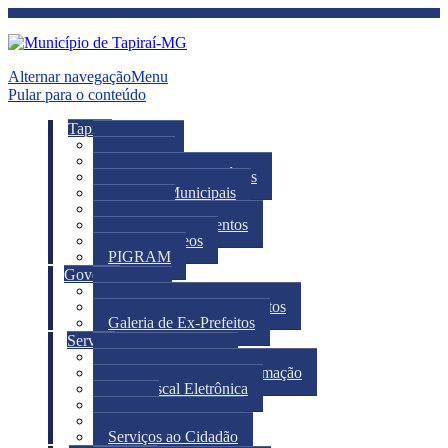
Alternar navegação
Menu
Pular para o conteúdo
Tapiraí
A Cidade
Notícias
Telefones e Links Úteis
Feriados Municipais
Turismo
Calendário de eventos
Fotos e Vídeos
PIGRAM
Governo
Prefeito
Secretarias e Departamentos
Galeria de Ex-Prefeitos
Serviço
Portal do Servidor
Pedido de acesso a informação
Nota Fiscal Eletrônica
IPTU
Iluminação Pública
Serviços ao Cidadão