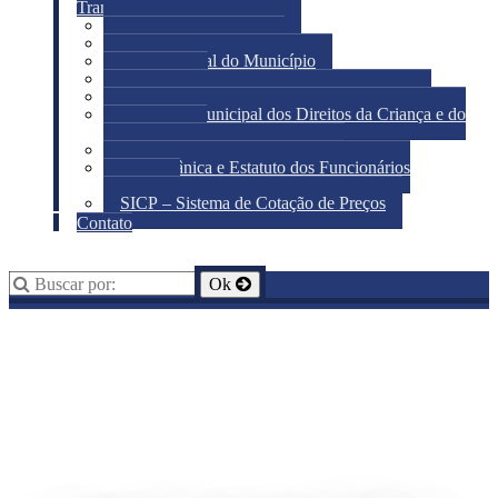
Transparência
Portal da Transparência
Acesso à Informação
Diário Oficial do Município
Licitações
Conselho Municipal de Assistência Social
Conselho Municipal dos Direitos da Criança e do
Adolescente
Patrimônio Histórico-Cultural
Lei Orgânica e Estatuto dos Funcionários
Públicos
SICP – Sistema de Cotação de Preços
Contato
Busca