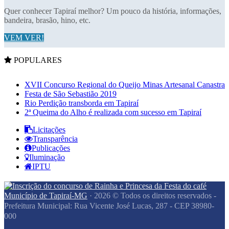
Quer conhecer Tapiraí melhor? Um pouco da história, informações,
bandeira, brasão, hino, etc.
VEM VER!
POPULARES
XVII Concurso Regional do Queijo Minas Artesanal Canastra
Festa de São Sebastião 2019
Rio Perdição transborda em Tapiraí
2ª Queima do Alho é realizada com sucesso em Tapiraí
Licitações
Transparência
Publicações
Iluminação
IPTU
Município de Tapiraí-MG
· 2026 © Todos os direitos reservados -
Prefeitura Municipal: Rua Vicente José Lucas, 287 - CEP 38980-
000