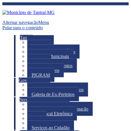
Alternar navegação
Menu
Pular para o conteúdo
Tapiraí
A Cidade
Notícias
Telefones e Links Úteis
Feriados Municipais
Turismo
Calendário de eventos
Fotos e Vídeos
PIGRAM
Governo
Prefeito
Secretarias e Departamentos
Galeria de Ex-Prefeitos
Serviço
Portal do Servidor
Pedido de acesso a informação
Nota Fiscal Eletrônica
IPTU
Iluminação Pública
Serviços ao Cidadão